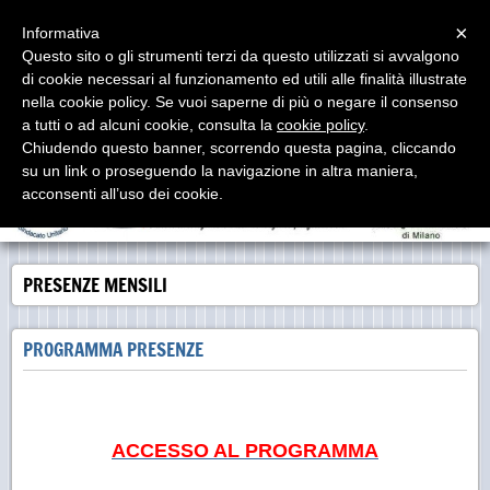
Menu
×
Informativa
Questo sito o gli strumenti terzi da questo utilizzati si avvalgono
di cookie necessari al funzionamento ed utili alle finalità illustrate
Studio Proia e associati
nella cookie policy. Se vuoi saperne di più o negare il consenso
Consulenti del Lavoro - Labor Consultants - Asesores
Laborales
a tutti o ad alcuni cookie, consulta la
cookie policy
.
Chiudendo questo banner, scorrendo questa pagina, cliccando
su un link o proseguendo la navigazione in altra maniera,
acconsenti all’uso dei cookie.
PRESENZE MENSILI
PROGRAMMA PRESENZE
ACCESSO AL PROGRAMMA