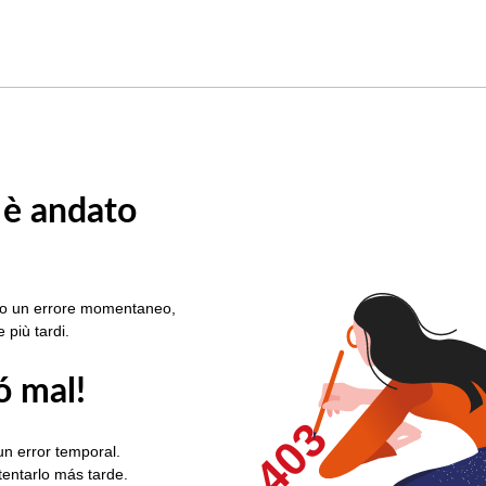
 è andato
rato un errore momentaneo,
e più tardi.
ó mal!
403
un error temporal.
ntentarlo más tarde.